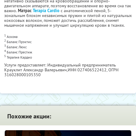
негативно сказываются на кровообращении и опорно-
двигательном аппарате, поэтому восстановление во время сна так
важно.
Матрас
Terapia Cardio
с анатомической пеной, 5-
зональным блоком независимых пружин и плитой из натуральных
кокосовых волокон, поможет достичь расслабления, снимет
мышечное напряжение и улучшит циркуляцию крови в тканях.
1
Аскона
2
Баланс Прэктис
3
Баланс Люкс
4
Баланс Престиж
5
Терапия Кардио
Услуги предоставляет: Индивидуальный предприниматель
Крауклит Александр Валерьевич,
ИНН 027406522412
, ОГРН
316028000105350
Похожие акции: