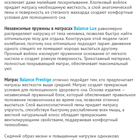
исключает даже малейшее поскрипывание. Хлопковый войлок
придает матрасу необходимую жесткость, а слой анатомической
пены и поверхность из стеганого жаккарда создают комфортные
условия для полноценного сна.
Независимые пружины в матрасах
Balance Lux
равномерно
распределяют нагрузку от тела человека, позволяя быстро найти
оптимальную позу для отдыха. Конструкция этой модели гасит
колебания, поэтому она оптимально подходит парам: движения
одного спящего не помешают хорошо выспаться другому.
Прочный войлок изолирует пружинное основание от мягкого
настила и создает ровную поверхность. Трикотажный материал,
полностью покрывающий матрас, обеспечивает максимальный
уют.
Матрас
Balance Prestige
отлично подойдет тем, кто предпочитает
матрасы жесткости выше средней. Матрас создает прекрасные
условия для полноценного здорового сна. Основа изделия —
независимый пружинный блок, который обеспечивает правильное
положение позвоночника во время сна, позволяя отлично
выспаться. Слой высокоэластичной пены придает матрасу
упругость, способствуя быстрому расслаблению всех мышц, а
жесткий натуральный кокос обладает прекрасными
вентилирующими свойствами, поддерживая комфортный
теплообмен.
Сидячий образ жизни и повышенные нагрузки одинаково