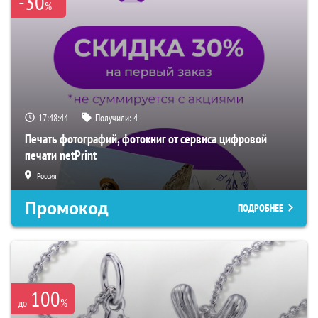
-30
%
17:48:43
Получили:
4
Печать фотографий, фотокниг от сервиса цифровой
печати netPrint
Россия
Промокод
ПОДРОБНЕЕ
100
%
до