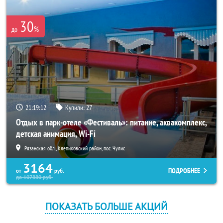
30
%
до
21:19:11
Купили:
27
Отдых в парк-отеле «Фестиваль»: питание, аквакомплекс,
детская анимация, Wi-Fi
Рязанская обл., Клепиковский район, пос. Чулис
3164
ПОДРОБНЕЕ
от
руб.
до
107880
руб.
ПОКАЗАТЬ БОЛЬШЕ АКЦИЙ