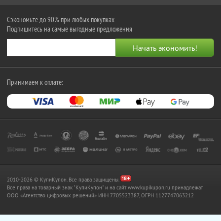
Сэкономьте до 90% при любых покупках
Подпишитесь на самые выгодные предложения
Принимаем к оплате:
2010-2026 © КупиКупон. Все права защищены.
Все права на товарный знак "КупиКупон" и на сайт www.kupikupon.ru принадлежат
OOO «Агентство цифровых решений» ИНН 7705523387, ОГРН 1127747063212