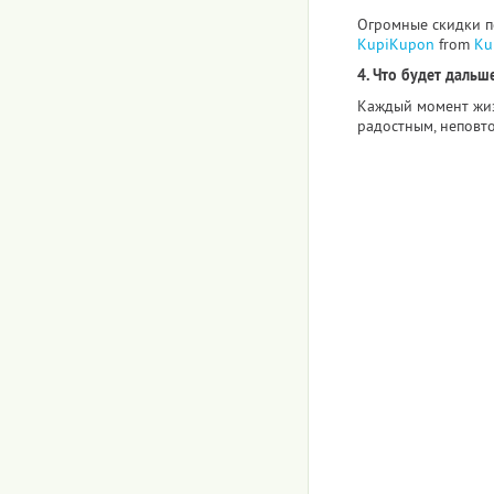
Огромные скидки по
KupiKupon
from
Ku
4. Что будет дальше
Каждый момент жиз
радостным, неповт