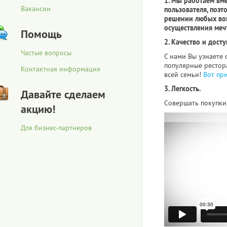
1. Мы работаем вм
Вакансии
пользователя, поэт
решении любых воп
осуществления меч
Помощь
2. Качество и досту
Частые вопросы
С нами Вы узнаете 
популярные рестора
Контактная информация
всей семьи!
Вот пр
3. Легкость.
Давайте сделаем
Совершать покупки 
акцию!
Для бизнес-партнеров