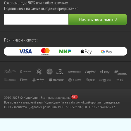
Сэкономьте до 90% при любых покупках
Подпишитесь на самые выгодные предложения
Принимаем к оплате:
2010-2026 © КупиКупон. Все права защищены.
Все права на товарный знак "КупиКупон" и на сайт www.kupikupon.ru принадлежат
OOO «Агентство цифровых решений» ИНН 7705523387, ОГРН 1127747063212