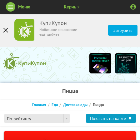
Меню
Керчь
КупиКупон
Мобильное приложение
Загрузить
ещё удобнее
Пицца
Главная
Еда
Доставка еды
Пицца
Показать на карте
По рейтингу