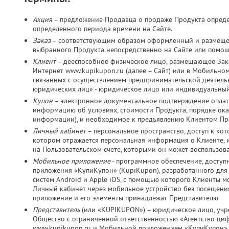
Акция
– предложение Продавца о продаже Продукта определ
определенного периода времени на Сайте.
Заказ
– соответствующим образом оформленный и размещен
выбранного Продукта непосредственно на Сайте или помо
Клиент
– дееспособное физическое лицо, размещающее Зака
Интернет www.kupikupon.ru (далее – Сайт) или в Мобильно
связанных с осуществлением предпринимательской деятельно
юридических лиц» - юридическое лицо или индивидуальный
Купон
– электронное документальное подтверждение оплат
информацию об условиях, стоимости Продукта, порядке оказ
информации), и необходимое к предъявлению Клиентом Пр
Личный кабинет
– персональное пространство, доступ к ко
котором отражается персональная информация о Клиенте, и
на Пользовательском счете, которыми он может воспользов
Мобильное приложение
- программное обеспечение, досту
приложения «КупиКупон» (KupiKupon), разработанного дл
систем Android и Apple iOS, с помощью которого Клиенты м
Личный кабинет через мобильное устройство без посещения
приложение и его элементы принадлежат Представителю
Представитель
(или «KUPIKUPON») – юридическое лицо, учр
Общество с ограниченной ответственностью «Агентство ц
www.kupikupon.ru и Мобильной приложением «КупиКупон»