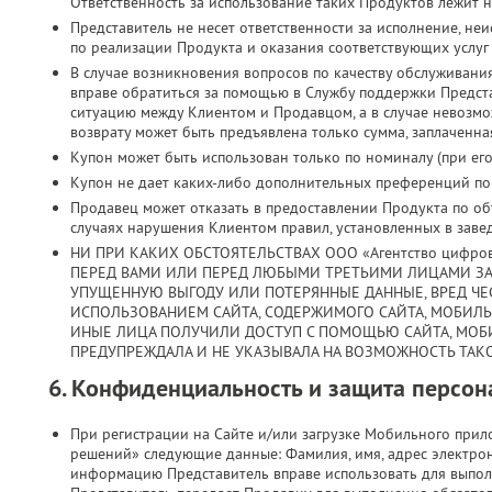
Ответственность за использование таких Продуктов лежит н
Представитель не несет ответственности за исполнение, н
по реализации Продукта и оказания соответствующих услуг
В случае возникновения вопросов по качеству обслуживани
вправе обратиться за помощью в Службу поддержки Предст
ситуацию между Клиентом и Продавцом, а в случае невозмо
возврату может быть предъявлена только сумма, заплаченная
Купон может быть использован только по номиналу (при его 
Купон не дает каких-либо дополнительных преференций по з
Продавец может отказать в предоставлении Продукта по объ
случаях нарушения Клиентом правил, установленных в заве
НИ ПРИ КАКИХ ОБСТОЯТЕЛЬСТВАХ ООО «Агентство цифро
ПЕРЕД ВАМИ ИЛИ ПЕРЕД ЛЮБЫМИ ТРЕТЬИМИ ЛИЦАМИ ЗА
УПУЩЕННУЮ ВЫГОДУ ИЛИ ПОТЕРЯННЫЕ ДАННЫЕ, ВРЕД ЧЕС
ИСПОЛЬЗОВАНИЕМ САЙТА, СОДЕРЖИМОГО САЙТА, МОБИЛ
ИНЫЕ ЛИЦА ПОЛУЧИЛИ ДОСТУП С ПОМОЩЬЮ САЙТА, МОБ
ПРЕДУПРЕЖДАЛА И НЕ УКАЗЫВАЛА НА ВОЗМОЖНОСТЬ ТАКО
6. Конфиденциальность и защита персо
При регистрации на Сайте и/или загрузке Мобильного при
решений» следующие данные: Фамилия, имя, адрес электрон
информацию Представитель вправе использовать для выпол