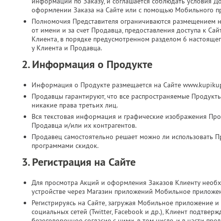
информации по Заказу, и соглашается соблюдать условия Д
оформлении Заказа на Сайте или с помощью Мобильного п
Полномочия Представителя ограничиваются размещением на
от имени и за счет Продавца, предоставления доступа к Са
Клиента, в порядке предусмотренном разделом 6 настоящег
у Клиента и Продавца.
2. Информация о Продукте
Информация о Продукте размещается на Сайте www.kupikup
Продавцы гарантируют, что все распространяемые Продукт
никакие права третьих лиц.
Вся текстовая информация и графические изображения Прод
Продавца и/или их контрагентов.
Продавец самостоятельно решает можно ли использовать П
программами скидок.
3. Регистрация на Сайте
Для просмотра Акций и оформления Заказов Клиенту необх
устройстве через Магазин приложений Мобильное приложе
Регистрируясь на Сайте, загружая Мобильное приложение и 
социальных сетей (Twitter, Facebook и др.), Клиент подтве
безоговорочное согласие с ними, в том числе, и в части п