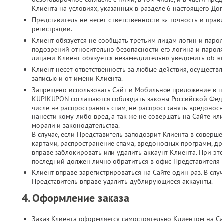
Клиента на условиях, указанных в разделе 6 настоящего До
Представитель не несет ответственности за точность и пр
регистрации.
Клиент обязуется не сообщать третьим лицам логин и парол
подозрений относительно безопасности его логина и паро
лицами, Клиент обязуется незамедлительно уведомить об э
Клиент несет ответственность за любые действия, осущест
записью и от имени Клиента.
Запрещено использовать Сайт и Мобильное приложение в п
KUPIKUPON соглашаются соблюдать законы Российской Феде
числе не распространять спам, не распространять вредонос
нанести кому-либо вред, а так же не совершать на Сайте 
морали и законодательства.
В случае, если Представитель заподозрит Клиента в соверш
картами, распространение спама, вредоносных программ, д
вправе заблокировать или удалить аккаунт Клиента. При это
последний должен лично обратиться в офис Представителя с
Клиент вправе зарегистрироваться на Сайте один раз. В слу
Представитель вправе удалить дублирующиеся аккаунты.
4. Оформление заказа
Заказ Клиента оформляется самостоятельно Клиентом на С