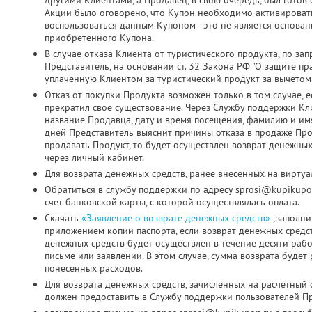
другими Клиентами, а Продавец, в свою очередь, был готов о
Акции было оговорено, что Купон необходимо активировать д
воспользоваться данным Купоном - это не является основа
приобретенного Купона.
В случае отказа Клиента от туристического продукта, по з
Представитель, на основании ст. 32 Закона РФ "О защите пр
уплаченную Клиентом за туристический продукт за вычетом
Отказ от покупки Продукта возможен только в том случае, 
прекратил свое существование. Через Службу поддержки Кл
название Продавца, дату и время посещения, фамилию и имя
дней Представитель выяснит причины отказа в продаже Про
продавать Продукт, то будет осуществлен возврат денежных
через личный кабинет.
Для возврата денежных средств, ранее внесенных на виртуа
Обратиться в службу поддержки по адресу sprosi@kupikupo
счет банковской карты, с которой осуществлялась оплата.
Скачать
«Заявление о возврате денежных средств»
,заполни
приложением копии паспорта, если возврат денежных средс
денежных средств будет осуществлен в течение десяти раб
письме или заявлении. В этом случае, сумма возврата будет
понесенных расходов.
Для возврата денежных средств, зачисленных на расчетный 
должен предоставить в Службу поддержки пользователей Пр