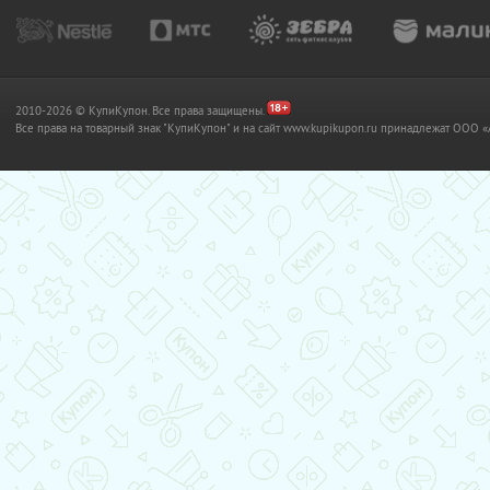
2010-2026 © КупиКупон. Все права защищены.
Все права на товарный знак "КупиКупон" и на сайт www.kupikupon.ru принадлежат OO