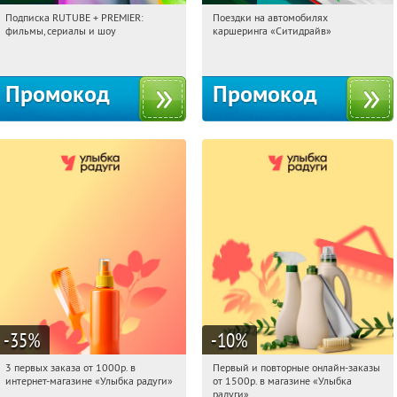
Подписка RUTUBE + PREMIER:
Поездки на автомобилях
11:45:20
Получили:
3
11:45:20
Получи первым!
фильмы, сериалы и шоу
каршеринга «Ситидрайв»
Россия
Россия
Промокод
Промокод
-35
%
-10
%
3 первых заказа от 1000р. в
Первый и повторные онлайн-заказы
11:45:20
Получили:
12
11:45:20
Получили:
1
интернет-магазине «Улыбка радуги»
от 1500р. в магазине «Улыбка
Россия
Россия
радуги»