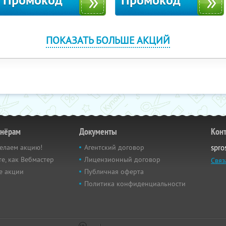
Промокод
Промокод
ПОКАЗАТЬ БОЛЬШЕ АКЦИЙ
тнёрам
Документы
Кон
елаем акцию!
Агентский договор
spro
е, как Вебмастер
Лицензионный договор
Связ
е акции
Публичная оферта
Политика конфиденциальности