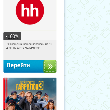
-100
%
Размещение вашей вакансии на 30
11:45:20
Получили:
3
дней на сайте HeadHunter
Россия
Перейти