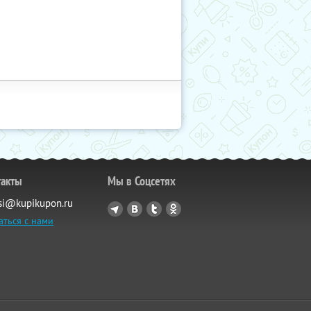
такты
Мы в Соцсетях
si@kupikupon.ru
аться с нами