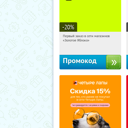
-20
%
Первый заказ в сети магазинов
11:45:20
Получи первым!
«Золотое Яблоко»
Россия
Промокод