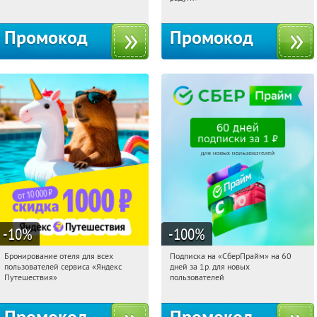
Промокод
Промокод
-10
%
-100
%
Бронирование отеля для всех
Подписка на «СберПрайм» на 60
11:45:20
Получили:
7
11:45:20
Получили:
10
пользователей сервиса «Яндекс
дней за 1р. для новых
Россия
Россия
Путешествия»
пользователей