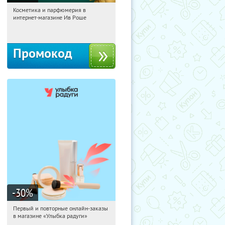
Косметика и парфюмерия в
11:45:20
Получили:
2
интернет-магазине Ив Роше
Россия
Промокод
-30
%
Первый и повторные онлайн-заказы
11:45:20
Получили:
2
в магазине «Улыбка радуги»
Россия