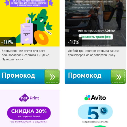
-10
%
-10
%
Бронирование отеля для всех
Любой трансфер от сервиса заказа
11:45:20
Получи первым!
11:45:20
Получи первым!
пользователей сервиса «Яндекс
трансферов из аэропортов i'way
Россия
Россия
Путешествия»
Промокод
Промокод