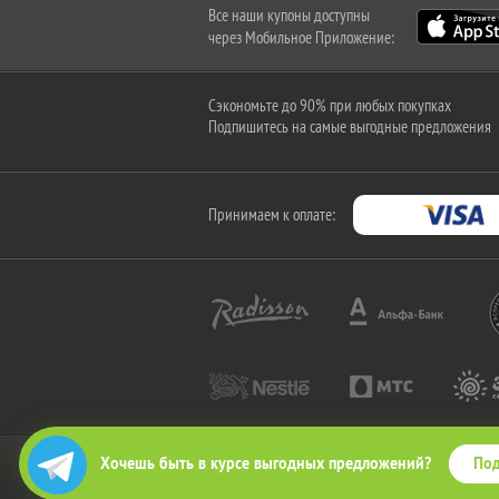
Все наши купоны доступны
через Мобильное Приложение:
Сэкономьте до 90% при любых покупках
Подпишитесь на самые выгодные предложения
Принимаем к оплате:
Под
Хочешь быть в курсе выгодных предложений?
2010-2026 © КупиКупон. Все права защищены.
Все права на товарный знак "КупиКупон" и на сайт