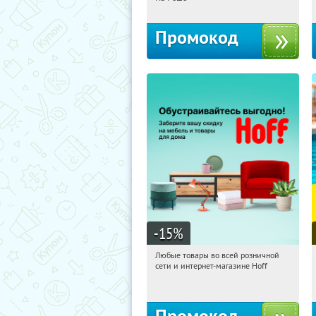
Промокод
-15
%
Любые товары во всей розничной
11:45:20
Получили:
83
сети и интернет-магазине Hoff
Москва, 1-й Волоколамский проезд,
10с1