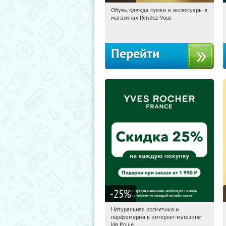
Обувь, одежда, сумки и аксессуары в
11:45:20
Получили:
3
магазинах Rendez-Vous
Россия
Перейти
-25
%
Натуральная косметика и
11:45:20
Получили:
1
парфюмерия в интернет-магазине
Россия
Ив Роше