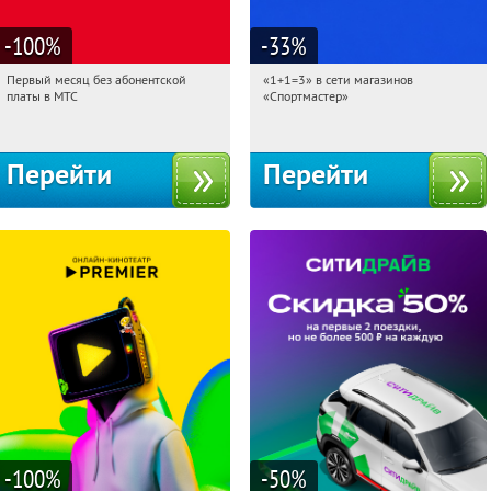
-100
%
-33
%
Первый месяц без абонентской
«1+1=3» в сети магазинов
11:45:20
Получи первым!
11:45:20
Получили:
8
платы в МТС
«Спортмастер»
Россия
Россия
Перейти
Перейти
-100
%
-50
%