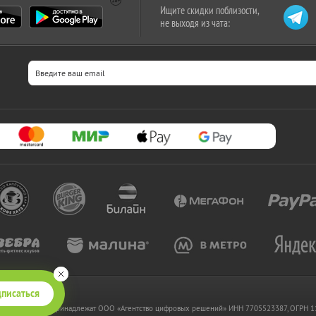
Ищите скидки поблизости,
не выходя из чата:
писаться
 www.kupikupon.ru принадлежат OOO «Агентство цифровых решений» ИНН 7705523387, ОГРН