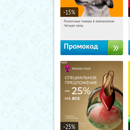
-15
%
Различные товары в зоомагазине
11:45:20
Получи первым!
Четыре лапы
Россия
Промокод
-25
%