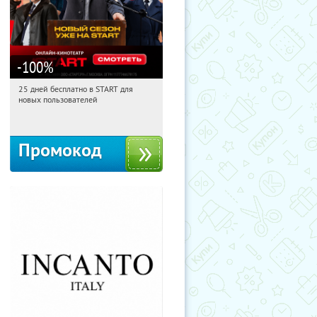
-100
%
25 дней бесплатно в START для
11:45:20
Получи первым!
новых пользователей
Россия
Промокод