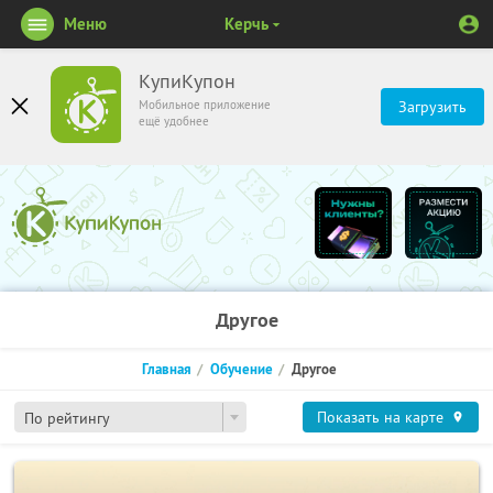
Меню
Керчь
КупиКупон
Мобильное приложение
Загрузить
ещё удобнее
Другое
Главная
Обучение
Другое
Показать на карте
По рейтингу