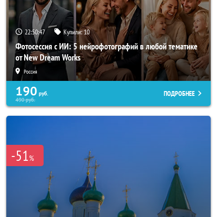
22:50:44
Купили:
10
Фотосессия с ИИ: 5 нейрофотографий в любой тематике
от New Dream Works
Россия
190
ПОДРОБНЕЕ
руб.
490
руб.
-51
%