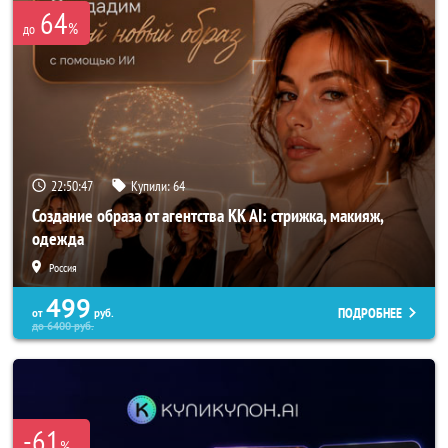
64
%
до
22:50:44
Купили:
64
Создание образа от агентства KK AI: стрижка, макияж,
одежда
Россия
499
ПОДРОБНЕЕ
от
руб.
до
6400
руб.
-61
%