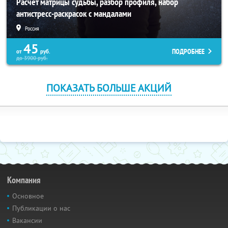
Расчет матрицы судьбы, разбор профиля, набор
антистресс-раскрасок с мандалами
Россия
45
ПОДРОБНЕЕ
от
руб.
до
3900
руб.
ПОКАЗАТЬ БОЛЬШЕ АКЦИЙ
Компания
Основное
Публикации о нас
Вакансии