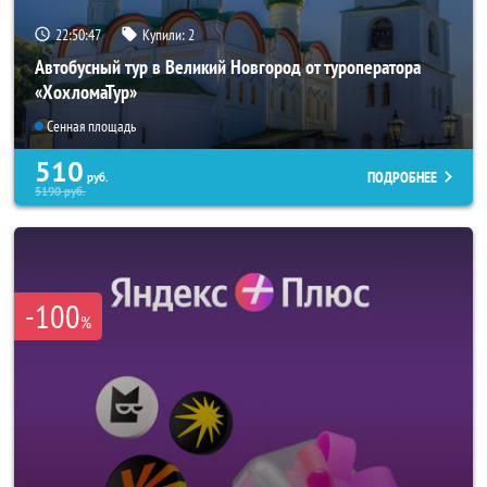
22:50:44
Купили:
2
Автобусный тур в Великий Новгород от туроператора
«ХохломаТур»
Сенная площадь
510
ПОДРОБНЕЕ
руб.
5190
руб.
-100
%