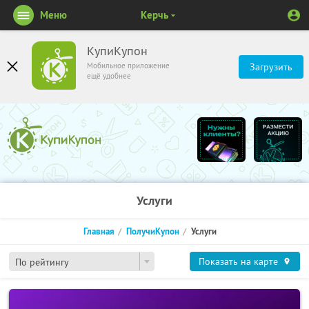
Меню
Керчь
КупиКупон
Мобильное приложение
Загрузить
ещё удобнее
Услуги
Главная
ПолучиКупон
Услуги
Показать на карте
По рейтингу