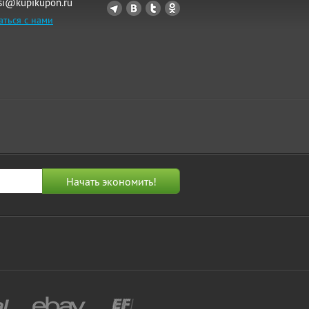
si@kupikupon.ru
аться с нами