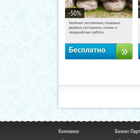
-50
%
Хвойные, лиственные, плодовые
08:12:25
Получили:
15
деревья, кустарники, газоны и
Павелецкая
Угрешская
ландшафтные работы
Бесплатно
Компания
Бизнес-Пар