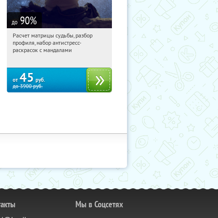
90
%
до
Расчет матрицы судьбы, разбор
08:12:25
Купили:
29
профиля, набор антистресс-
Россия
раскрасок с мандалами
45
от
руб.
до
3900
руб.
такты
Мы в Соцсетях