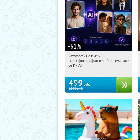
-61
%
Фотосессия с ИИ: 3
08:12:25
Купили:
81
нейрофотографии в любой тематике
Россия
от KK AI
499
руб.
1290
руб.