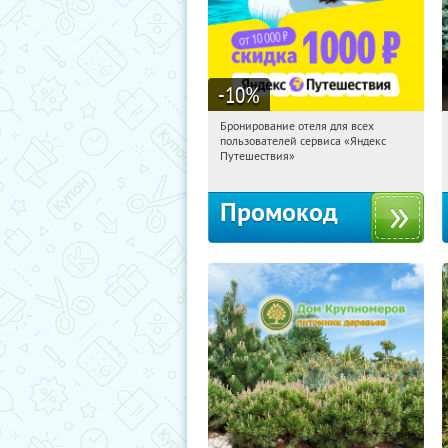
-10
%
Бронирование отеля для всех
08:12:25
Получили:
7
пользователей сервиса «Яндекс
Россия
Путешествия»
Промокод