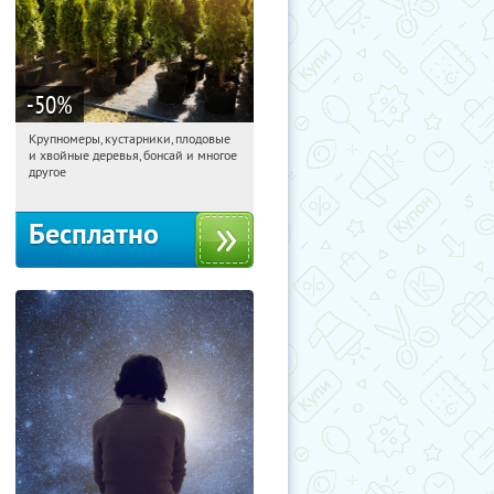
-50
%
Крупномеры, кустарники, плодовые
08:12:25
Получили:
28
и хвойные деревья, бонсай и многое
Москва, Рябиновая улица, 17
другое
Бесплатно