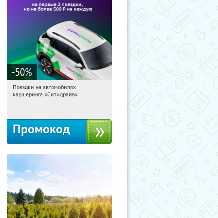
-50
%
Поездки на автомобилях
08:12:25
Получи первым!
каршеринга «Ситидрайв»
Россия
Промокод