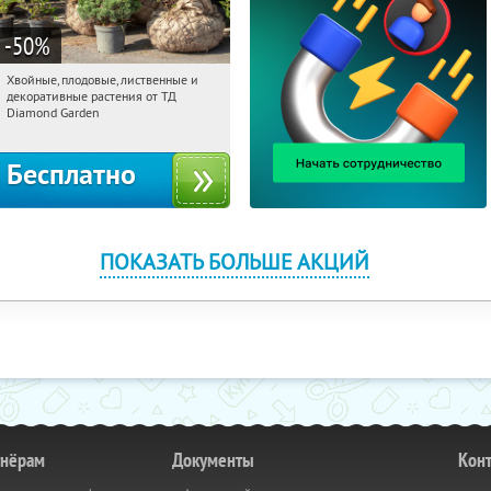
-50
%
Хвойные, плодовые, лиственные и
08:12:25
Получили:
15
декоративные растения от ТД
Выставочная
Угрешская
Diamond Garden
Бесплатно
ПОКАЗАТЬ БОЛЬШЕ АКЦИЙ
тнёрам
Документы
Кон