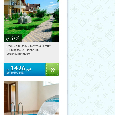
37
%
до
Отдых для двоих в Avrora Family
20:23:44
Купили:
10
Club рядом с Пяловским
Московская обл., Мытищинский р-н,
водохранилищем
д. Степаньково, ул. Рождественская, д.
25
1426
от
руб.
до
60600
руб.