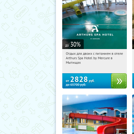
30
%
до
Отдых для двоих с питанием в отеле
20:23:44
Купи первым!
Arthurs Spa Hotel by Mercure в
Московская обл., г. Мытищи, д.
Мытищах
Ларево, ул. Хвойная, стр. 26
2828
от
руб.
до
65700
руб.