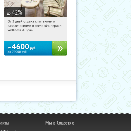
42
%
до
От 3 дней отдыха с питанием и
20:23:44
Купили:
114
развлечениями в отеле «Империал
Калужская обл., г. Обнинск, Киевское
Wellness & Spa»
ш., д. 11А
4600
от
руб.
до
79000
руб.
такты
Мы в Соцсетях