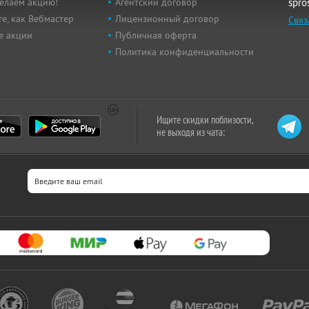
елаем акцию!
Агентский договор
spro
е, как Вебмастер
Лицензионный договор
Связ
е акции
Публичная оферта
Политика конфиденциальности
Ищите скидки поблизости,
не выходя из чата: