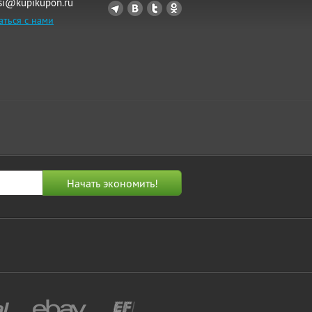
si@kupikupon.ru
аться с нами