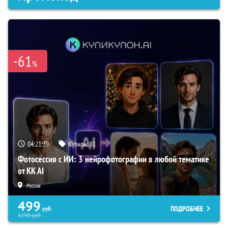
-61
%
04:21:38
Купили:
81
Фотосессия с ИИ: 3 нейрофотографии в любой тематике
от KK AI
Россия
499
ПОДРОБНЕЕ
руб.
1290
руб.