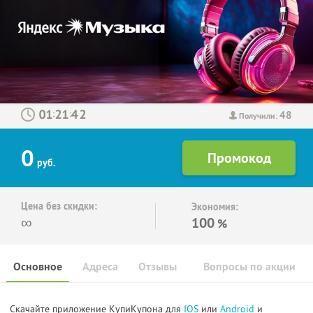
48
:
:
Получили:
0
руб.
Цена без скидки:
Экономия:
∞
100
%
Основное
Адреса
Отзывы
Вопросы по акции
Скачайте приложение КупиКупона для
IOS
или
Android
и