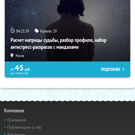
04:21:38
Купили:
29
Расчет матрицы судьбы, разбор профиля, набор
антистресс-раскрасок с мандалами
Россия
45
ПОДРОБНЕЕ
от
руб.
до
3900
руб.
Компания
Основное
Публикации о нас
Вакансии