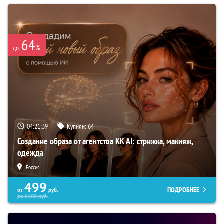
64
%
до
04:21:38
Купили:
64
Создание образа от агентства KK AI: стрижка, макияж,
одежда
Россия
499
ПОДРОБНЕЕ
от
руб.
до
6400
руб.