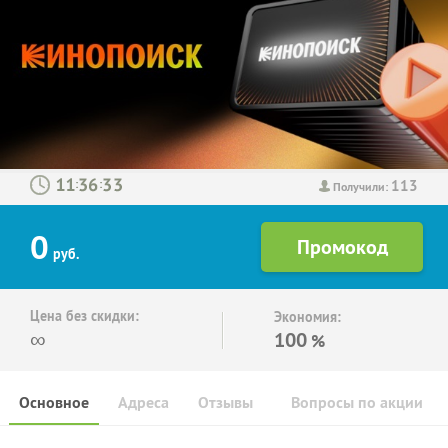
113
:
:
Получили:
0
руб.
Цена без скидки:
Экономия:
∞
100
%
Основное
Адреса
Отзывы
Вопросы по акции