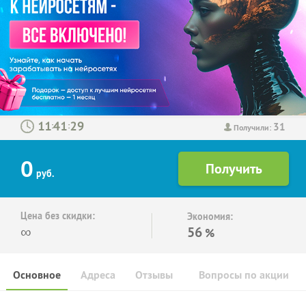
31
:
:
Получили:
0
руб.
Цена без скидки:
Экономия:
∞
56
%
Основное
Адреса
Отзывы
Вопросы по акции