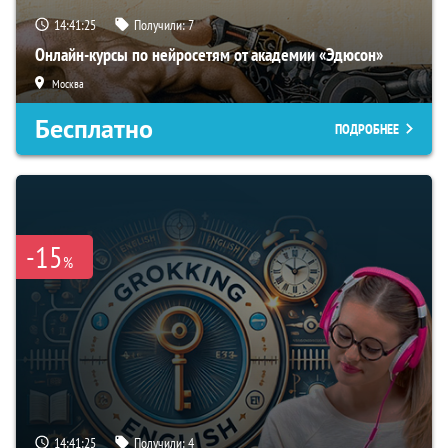
14:41:24
Получили:
7
Онлайн-курсы по нейросетям от академии «Эдюсон»
Москва
Бесплатно
ПОДРОБНЕЕ
-15
%
14:41:24
Получили:
4