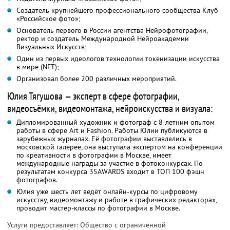
Создатель крупнейшего профессионального сообщества Клуб
«Российское фото»;
Основатель первого в России агентства Нейрофотографии,
ректор и создатель Международной Нейроакадемии
Визуальных Искусств;
Один из первых идеологов технологии токенизации искусства
в мире (NFT);
Организовал более 200 различных мероприятий.
Юлия Тягушова — эксперт в сфере фотографии,
видеосъёмки, видеомонтажа, нейроискусства и визуала:
Дипломированный художник и фотограф с 8-летним опытом
работы в сфере Art и Fashion. Работы Юлии публикуются в
зарубежных журналах. Её фотографии выставлялись в
московской галерее, она выступала экспертом на конференции
по креативности в фотографии в Москве, имеет
международные награды за участие в фотоконкурсах. По
результатам конкурса 35AWARDS входит в ТОП 100 фэшн
фотографов.
Юлия уже шесть лет ведёт онлайн-курсы по цифровому
искусству, видеомонтажу и работе в графических редакторах,
проводит мастер-классы по фотографии в Москве.
Услуги предоставляет: Общество с ограниченной