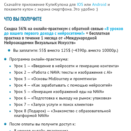
Скачайте приложение КупиКупона для
IOS
или
Android
и
покажите купон с экрана смартфона. Это удобно :)
ЧТО ВЫ ПОЛУЧИТЕ
Скидка 56% на онлайн-практикум с обратной связью
«8 уроков
до вашего первого дохода с нейросетями!»
+ бесплатная
практика в течение 1 месяца от «Международной
Нейроакадемии Визуальных Искусств»
Вы заплатите: 55$ вместо 125$ (~4390р. вместо 10000р.)
Программа онлайн-практикума:
Урок 1 — «Введение в нейросети и генерацию контента»
Урок 2 — «Работа с NAVA: тексты и изображения с AI»
Урок 3 — «Основы MidJourney и промптинга»
Урок 4 — «Как зарабатывать с помощью нейросетей»
Урок 5 — «Генерация изображений еды на NAVA»
Урок 6 — «Подготовка к выходу на рынок: упаковка»
Урок 7 — «Запуск услуги и поиск клиентов»
Урок 8 (Подарок) — «Знакомство с образовательной
платформой NAVA»
После оплаты вы получите доступ к:
8 уроков онлайн-практикума