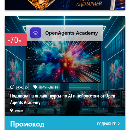
-70
%
14:41:24
Получили:
18
Подписка на онлайн-курсы по AI и нейросетям от Open
Agents Academy
Россия
Промокод
ПОДРОБНЕЕ