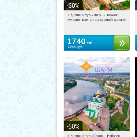
-50
%
2-дневный тур «Тверь и Торжок:
09:40:36
Купили:
30
путешествие по государевой дороге»
Достоевская
1740
руб.
13900
руб.
-50
%
1-дневный тур «Псков — Изборск —
09:40:36
Купили:
12