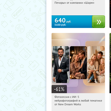
Печоры» от компании «Шарм»
Достоевская
640
руб.
5100
руб.
-61
%
Фотосессия с ИИ: 5
09:40:36
Купили:
10
нейрофотографий в любой тематике
Россия
от New Dream Works