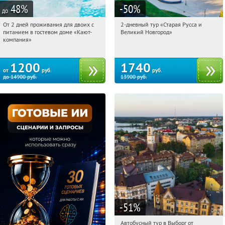
48
%
-50
%
до
От 2 дней проживания для двоих с
2-дневный тур «Старая Русса и
09:40:36
Купили:
34
09:40:36
Купили:
8
питанием в гостевом доме «Кают-
Великий Новгород»
Достоевская
Ленинградская обл., г. Ломоносов,
компания»
Сойкинская дорога, 15-й жилой
городок, д. 43
1200
1740
от
руб.
руб.
до
14900
руб.
13900
руб.
-51
%
Автобусный тур в Выборг от
09:40:36
Купили:
9