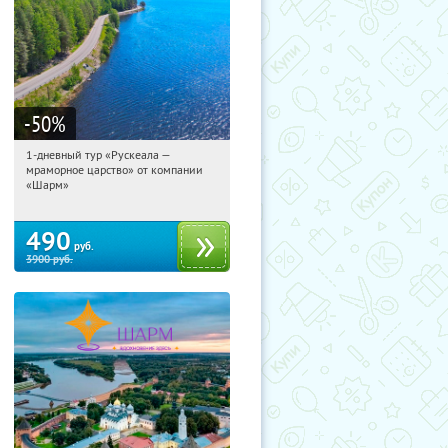
-50
%
1-дневный тур «Рускеала —
09:40:36
Купили:
48
мраморное царство» от компании
Достоевская
«Шарм»
490
руб.
3900
руб.