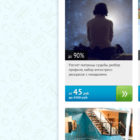
90
%
до
Расчет матрицы судьбы, разбор
09:40:36
Купили:
29
профиля, набор антистресс-
Россия
раскрасок с мандалами
45
от
руб.
до
3900
руб.