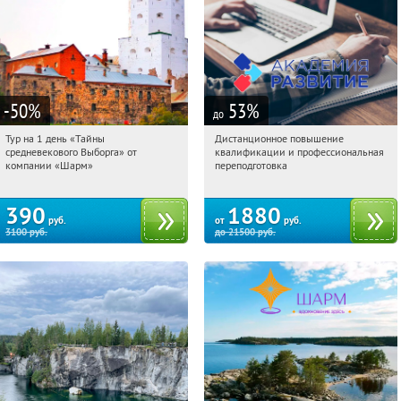
-50
%
53
%
до
Тур на 1 день «Тайны
Дистанционное повышение
09:40:36
Купили:
58
09:40:36
Купили:
22
средневекового Выборга» от
квалификации и профессиональная
Достоевская
Россия
компании «Шарм»
переподготовка
390
1880
руб.
от
руб.
3100
руб.
до
21500
руб.