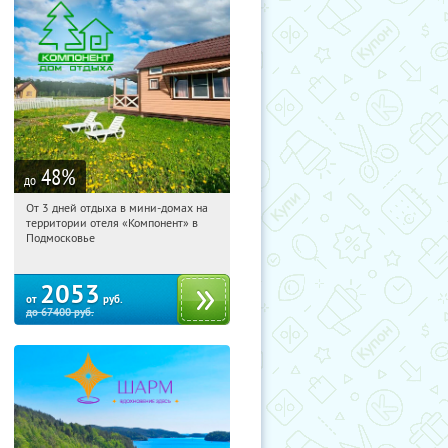
48
%
до
От 3 дней отдыха в мини-домах на
09:40:36
Купили:
117
территории отеля «Компонент» в
Московская обл., Солнечногорский р-
Подмосковье
н, д. Колтышево, 1
2053
от
руб.
до
67400
руб.