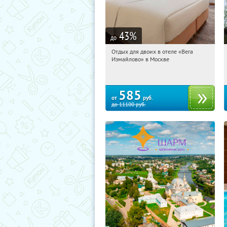
43
%
до
Отдых для двоих в отеле «Вега
09:40:36
Купили:
44
Измайлово» в Москве
Партизанская
585
от
руб.
до
11100
руб.