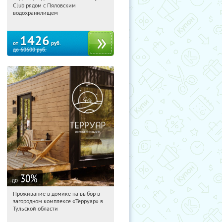
Club рядом с Пяловским
Московская обл., Мытищинский р-н,
водохранилищем
д. Степаньково, ул. Рождественская, д.
25
1426
от
руб.
до
60600
руб.
30
%
до
Проживание в домике на выбор в
09:40:36
Купили:
8
загородном комплексе «Терруар» в
Тульская обл., Ясногорский р-н, с.
Тульской области
Кузмищево