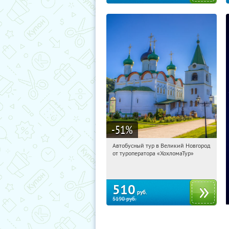
-51
%
Автобусный тур в Великий Новгород
09:40:36
Купили:
2
от туроператора «ХохломаТур»
Сенная площадь
510
руб.
5190
руб.