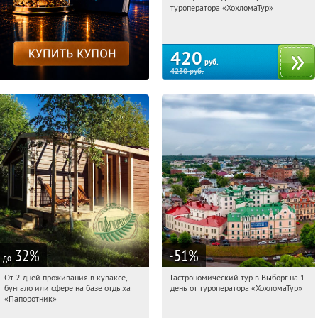
туроператора «ХохломаТур»
Сенная площадь
420
руб.
4230
руб.
32
%
-51
%
до
От 2 дней проживания в куваксе,
Гастрономический тур в Выборг на 1
09:40:36
Купили:
7
09:40:36
Купили:
5
бунгало или сфере на базе отдыха
день от туроператора «ХохломаТур»
Сенная площадь
Респ. Карелия, г. Лахденпохья
«Папоротник»
(Координаты для навигатора: