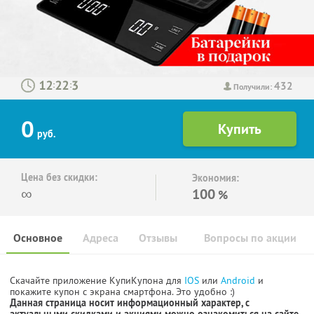
432
:
:
Получили:
0
руб.
Цена без скидки:
Экономия:
∞
100
%
Основное
Адреса
Отзывы
Вопросы по акции
Скачайте приложение КупиКупона для
IOS
или
Android
и
покажите купон с экрана смартфона. Это удобно :)
Данная страница носит информационный характер, с