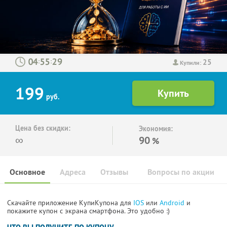
25
:
:
Купили:
199
руб.
Цена без скидки:
Экономия:
∞
90
%
Основное
Адреса
Отзывы
Вопросы по акции
Скачайте приложение КупиКупона для
IOS
или
Android
и
покажите купон с экрана смартфона. Это удобно :)