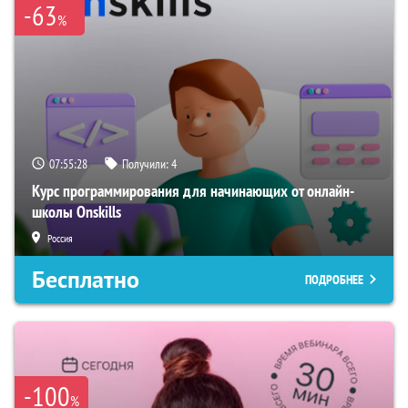
-63
%
07:55:27
Получили:
4
Курс программирования для начинающих от онлайн-
школы Onskills
Россия
Бесплатно
ПОДРОБНЕЕ
-100
%