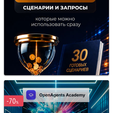
-70
%