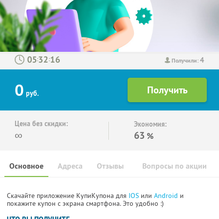
4
:
:
Получили:
0
руб.
Цена без скидки:
Экономия:
∞
63
%
Основное
Адреса
Отзывы
Вопросы по акции
Скачайте приложение КупиКупона для
IOS
или
Android
и
покажите купон с экрана смартфона. Это удобно :)