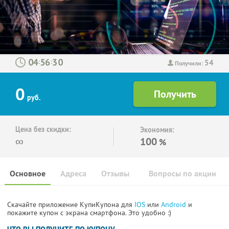
54
:
:
Получили:
0
руб.
Цена без скидки:
Экономия:
∞
100
%
Основное
Адреса
Отзывы
Вопросы по акции
Скачайте приложение КупиКупона для
IOS
или
Android
и
покажите купон с экрана смартфона. Это удобно :)