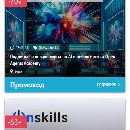
-70
%
07:45:33
Получили:
18
Подписка на онлайн-курсы по AI и нейросетям от Open
Agents Academy
Россия
Промокод
ПОДРОБНЕЕ
-63
%