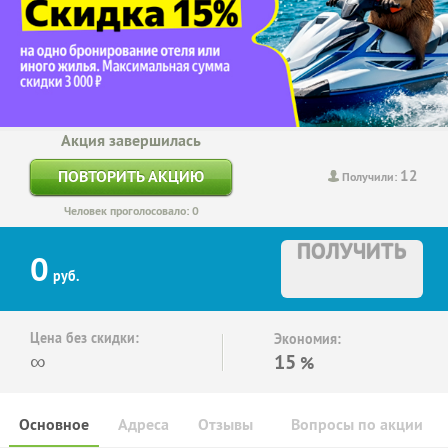
Акция завершилась
12
ПОВТОРИТЬ АКЦИЮ
Получили:
Человек проголосовало: 0
ПОЛУЧИТЬ
0
руб.
Цена без скидки:
Экономия:
∞
15
%
Основное
Адреса
Отзывы
Вопросы по акции