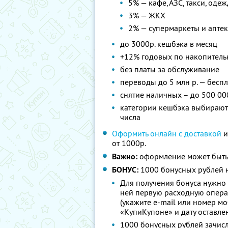
5% — кафе, АЗС, такси, оде
3% — ЖКХ
2% — супермаркеты и апте
до 3000р. кешбэка в месяц
+12% годовых по накопитель
без платы за обслуживание
переводы до 5 млн р. — бесп
снятие наличных – до 500 00
категории кешбэка выбираютс
числа
Оформить онлайн с доставкой
и
от 1000р.
Важно:
оформление может быть
БОНУС:
1000 бонусных рублей н
Для получения бонуса нужно 
ней первую расходную опера
(укажите e-mail или номер м
«КупиКупоне» и дату оставле
1000 бонусных рублей зачисл