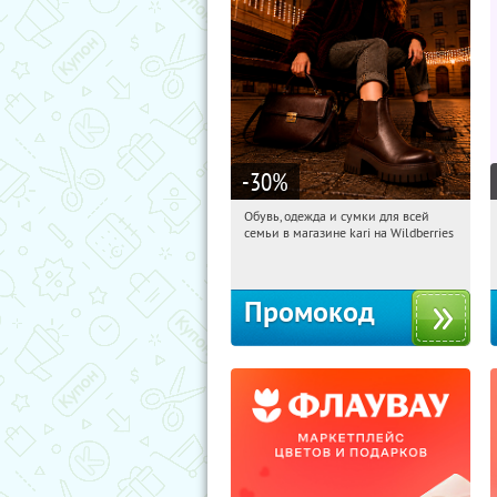
-30
%
Обувь, одежда и сумки для всей
14:46:56
Получили:
31
семьи в магазине kari на Wildberries
Россия
Промокод