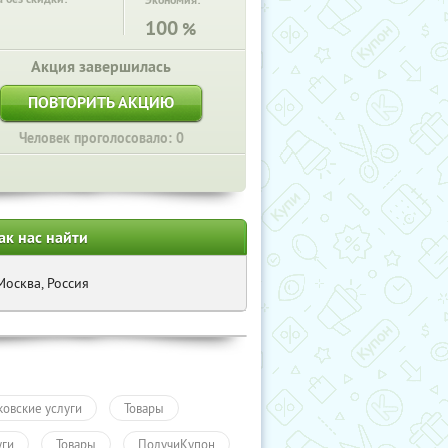
Экономия:
100
%
Акция завершилась
ПОВТОРИТЬ АКЦИЮ
Человек проголосовало: 0
ак нас найти
Москва, Россия
ковские услуги
Товары
уги
Товары
ПолучиКупон