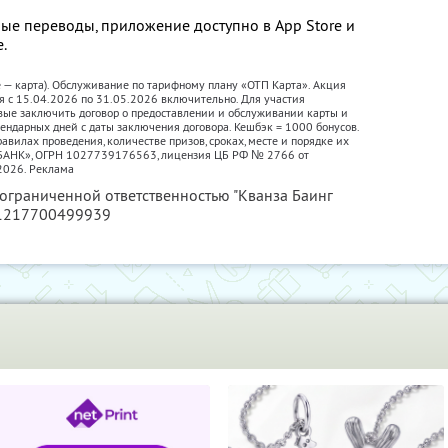
ые переводы, приложение доступно в App Store и
е.
е — карта). Обслуживание по тарифному плану «ОТП Карта». Акция
я с 15.04.2026 по 31.05.2026 включительно. Для участия
вые заключить договор о предоставлении и обслуживании карты и
лендарных дней с даты заключения договора. Кешбэк = 1000 бонусов.
авилах проведения, количестве призов, сроках, месте и порядке их
П БАНК», ОГРН 1027739176563, лицензия ЦБ РФ № 2766 от
2026. Реклама
 ограниченной ответственностью "Кванза Баинг
 1217700499939