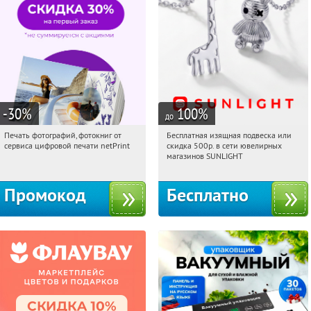
-30
%
100
%
до
Печать фотографий, фотокниг от
Бесплатная изящная подвеска или
14:46:56
Получили:
4
14:46:56
Получили:
73
сервиса цифровой печати netPrint
скидка 500р. в сети ювелирных
Россия
Россия
магазинов SUNLIGHT
Промокод
Бесплатно