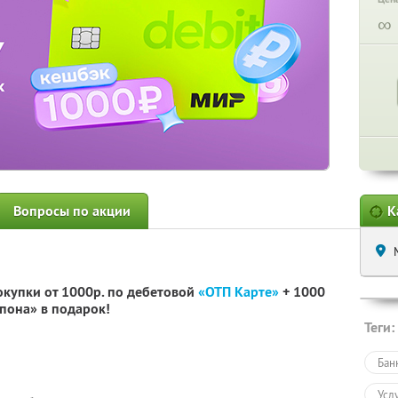
∞
Вопросы по акции
К
окупки от 1000р. по дебетовой
«ОТП Карте»
+ 1000
пона» в подарок!
Теги:
Бан
Усл