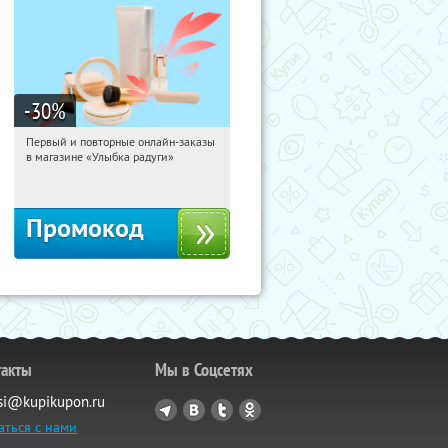
-30
%
Первый и повторные онлайн-заказы
14:46:56
Получили:
2
в магазине «Улыбка радуги»
Россия
Промокод
такты
Мы в Соцсетях
si@kupikupon.ru
аться с нами