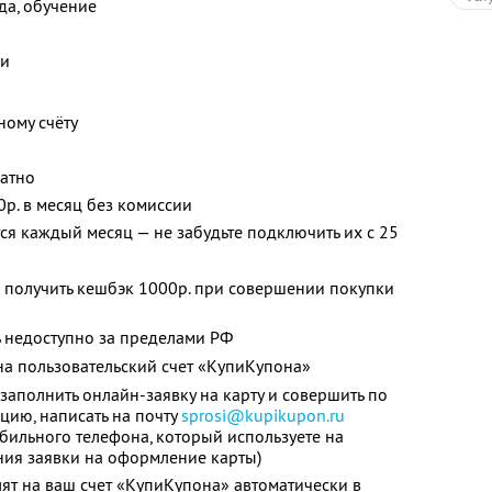
жда, обучение
ки
ному счёту
латно
0р. в месяц без комиссии
я каждый месяц — не забудьте подключить их с 25
 получить кешбэк 1000р. при совершении покупки
 недоступно за пределами РФ
а пользовательский счет «КупиКупона»
заполнить онлайн-заявку на карту и совершить по
цию, написать на почту
sprosi@kupikupon.ru
обильного телефона, который используете на
ния заявки на оформление карты)
ят на ваш счет «КупиКупона» автоматически в