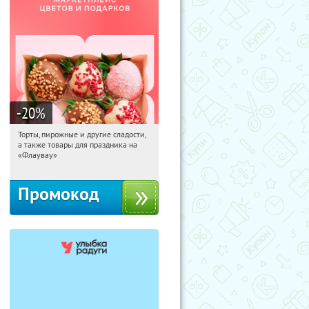
-20
%
Торты, пирожные и другие сладости,
14:46:56
Получили:
6
а также товары для праздника на
Россия
«Флаувау»
Промокод