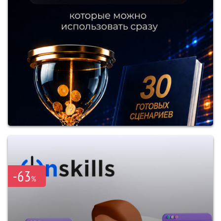
-63
%