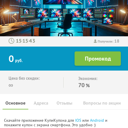
18
:
:
Получили:
0
руб.
Цена без скидки:
Экономия:
∞
70
%
Основное
Адреса
Отзывы
Вопросы по акции
Скачайте приложение КупиКупона для
IOS
или
Android
и
покажите купон с экрана смартфона. Это удобно :)