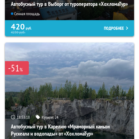
Автобусный тур в Выборг от туроператора «ХохломаТур»
Сенная площадь
420
ПОДРОБНЕЕ
руб.
4230
руб.
-51
%
18:53:17
Купили:
24
Автобусный тур в Карелию «Мраморный каньон
Рускеала и водопады» от «ХохломаТур»