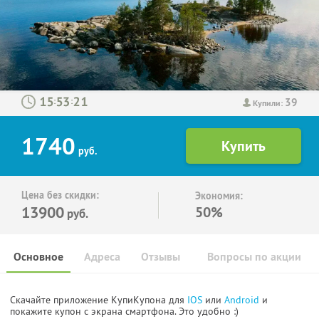
39
:
:
Купили:
1740
руб.
Цена без скидки:
Экономия:
13900
50%
руб.
Основное
Адреса
Отзывы
Вопросы по акции
Скачайте приложение КупиКупона для
IOS
или
Android
и
покажите купон с экрана смартфона. Это удобно :)