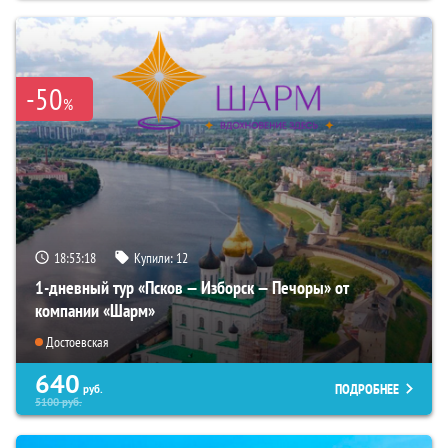
-50
%
18:53:17
Купили:
12
1-дневный тур «Псков — Изборск — Печоры» от
компании «Шарм»
Достоевская
640
ПОДРОБНЕЕ
руб.
5100
руб.