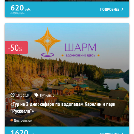
620
ПОДРОБНЕЕ
руб.
6290
руб.
-50
%
18:53:17
Купили:
6
«Тур на 2 дня: сафари по водопадам Карелии и парк
“Рускеала"»
Достоевская
1620