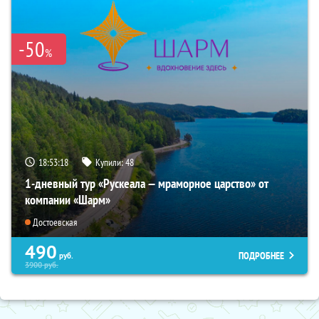
-50
%
18:53:17
Купили:
48
1-дневный тур «Рускеала — мраморное царство» от
компании «Шарм»
Достоевская
490
ПОДРОБНЕЕ
руб.
3900
руб.