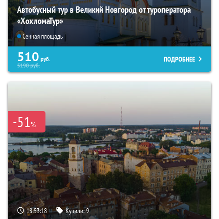
Автобусный тур в Великий Новгород от туроператора
«ХохломаТур»
Сенная площадь
510
ПОДРОБНЕЕ
руб.
5190
руб.
-51
%
18:53:17
Купили:
9