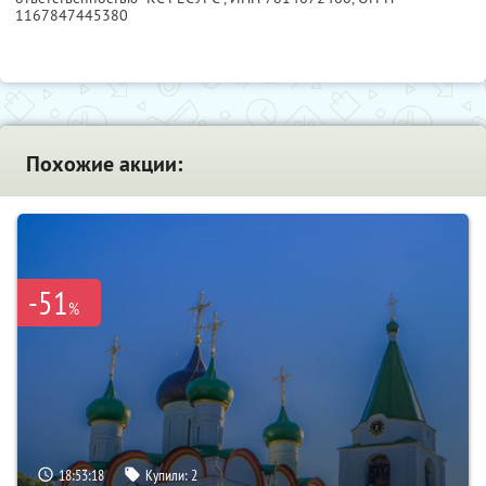
1167847445380
Похожие акции:
-51
%
18:53:17
Купили:
2