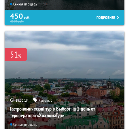
Сенная площадь
450
ПОДРОБНЕЕ
руб.
4550
руб.
-51
%
18:53:17
Купили:
5
Гастрономический тур в Выборг на 1 день от
туроператора «ХохломаТур»
Сенная площадь