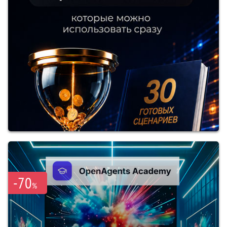
-70
%