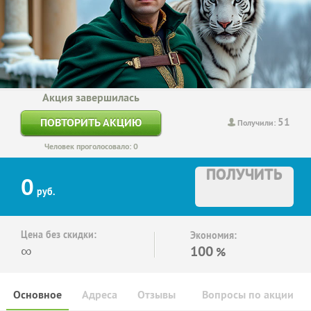
Акция завершилась
51
ПОВТОРИТЬ АКЦИЮ
Получили:
Человек проголосовало: 0
ПОЛУЧИТЬ
0
руб.
Цена без скидки:
Экономия:
∞
100
%
Основное
Адреса
Отзывы
Вопросы по акции