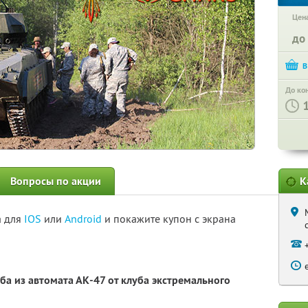
Цена
до
До ко
Вопросы по акции
К
а для
IOS
или
Android
и покажите купон с экрана
ба из автомата АК-47 от клуба экстремального