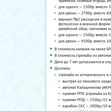
тушенкой, соленые огурцы, хле
для одного — 1500р. вместо 
для двоих — 2700р. вместо 6
вариант №2 (экскурсия в муз
фотосессия в военной форме 
армейский обед: гречневая ка
для одного — 2500р. вместо 
для двоих — 4500р. вместо 1
В стоимость катания на танке 
В стоимость стрельбы из автома
Дети до 7 лет допускаются в кл
Доплаты:
стрельба из исторического и
выстрел из танкового оруд
автомат Калашникова (АКМ)
пулемет РПК (стрельба из 
пулемет РПД — 2500р./15 
карабин СКС — 2000р./10 