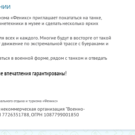
НИИ
изма «Феникс» приглашает покататься на танке,
нетехники в музее и сделать несколько ярких
я всех и каждого. Многие будут в восторге от такой
 движение по экстремальной трассе с буераками и
ться в военной форме, рядом с танком и отведать
е впечатления гарантированы!
мального отдыха и туризма «Феникс»
я некоммерческая организация "Военно-
 7726351788
, ОГРН 1087799001850