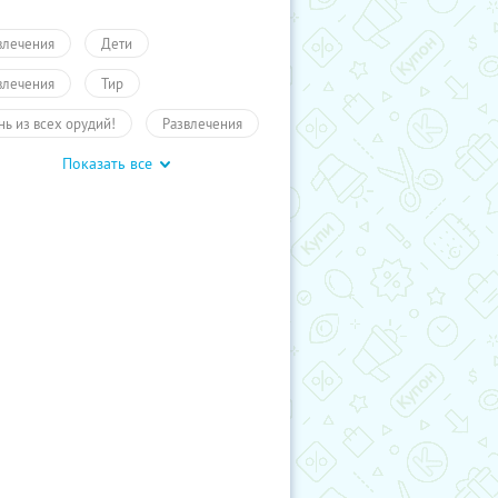
влечения
Дети
влечения
Тир
нь из всех орудий!
Развлечения
Показать все
 детей
Развлечения