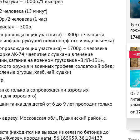
а базуки — 5000р./1 выстрел
2 человека (15 минут)
./2 человека (1 час)
Тур 
киста» — 500р.
прож
сопровождающих участника) — 800р. с человека
174
ие инфраструктурой полигона, фото- и видеосъемка)
сопровождающих участника) — 1700р. с человека
орке АК-74, чаепитие с сушками в течение
-48
ии, катание на военном грузовике «ЗИЛ-131»,
ского оружия и военных трофеев, солдатский обед:
оленые огурцы, хлеб, чай, сушки)
р.
 танке только в сопровождении взрослых
От 2
н для взрослого)
пита
шни танка для детей от 6 до 9 лет проходит только
комп
от
1
о адресу: Московская обл., Пушкинский район, с.
ста (находится на выезде из села) по бетонке до
 «Жуков», координаты: 56.165959, 38.104137
Теги: