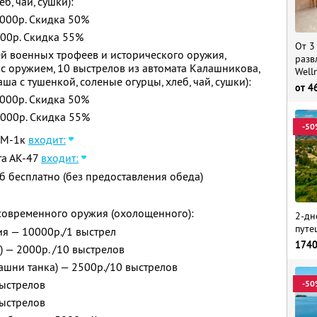
б, чай, сушки):
3000р. Скидка 50%
000р. Скидка 55%
От 3
ей военных трофеев и исторического оружия,
разв
с оружием, 10 выстрелов из автомата Калашникова,
Well
ша с тушенкой, соленые огурцы, хлеб, чай, сушки):
от
4
5000р. Скидка 50%
0000р. Скидка 55%
-50
БРМ-1к
входит:
та АК-47
входит:
уб бесплатно (без предоставления обеда)
 современного оружия (охолощенного):
2-дн
путе
ия — 10000р./1 выстрел
174
 — 2000р. /10 выстрелов
башни танка) — 2500р./10 выстрелов
выстрелов
-50
выстрелов