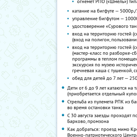
огнемет РПО («Шмель») тип
катание на бигфуте — 5000р./
управление бигфутом — 10000р
удостоверение «Сурового тан
вход на территорию гостей (
(вход на полигон, пользован
вход на территорию гостей (
(мастер-класс по разборке-сб
программы в теплом помещен
экскурсия по музею историче
гречневая каша с тушенкой, с
обед для детей до 7 лет — 250
Дети от 6 до 9 лет катаются на
(приобретается отдельный купо
Стрельба из пулемета РПК из ба
во время остановки танка
С 30 августа заезды проходят п
Барково, промзона
Как добраться: проезд мимо Кре
Военно-патриотического Центра