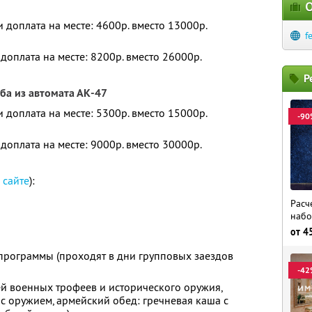
О
и доплата на месте: 4600р. вместо 13000р.
f
 доплата на месте: 8200р. вместо 26000р.
Р
ьба из автомата АК-47
и доплата на месте: 5300р. вместо 15000р.
-90
 доплата на месте: 9000р. вместо 30000р.
а
сайте
):
Расч
набо
от
4
рограммы (проходят в дни групповых заездов
-42
ей военных трофеев и исторического оружия,
с оружием, армейский обед: гречневая каша с