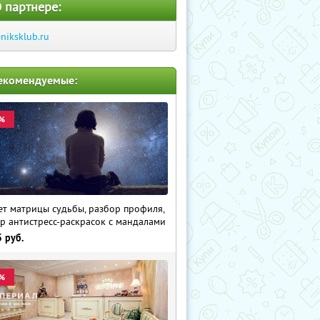
 партнере:
eniksklub.ru
екомендуемые:
%
ет матрицы судьбы, разбор профиля,
р антистресс-раскрасок с мандалами
5
руб.
%