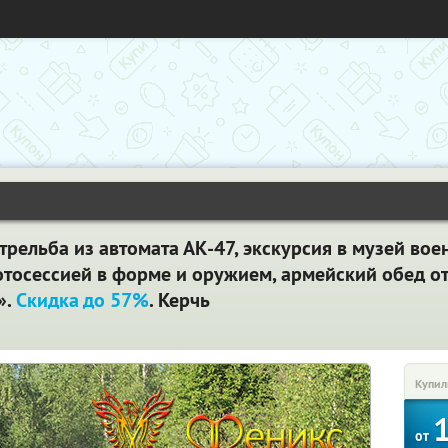
стрельба из автомата АК-47, экскурсия в музей во
отосессией в форме и оружием, армейский обед от
».
Скидка до 57%
. Керчь
Купил
от