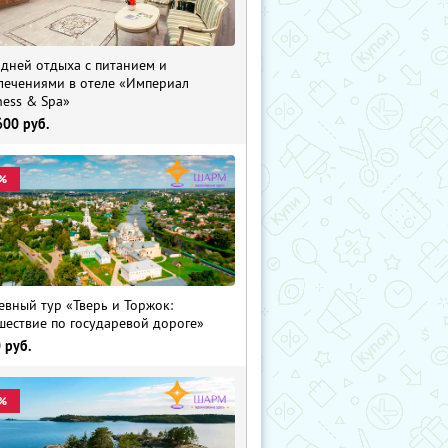
 дней отдыха с питанием и
лечениями в отеле «Империал
ness & Spa»
600
руб.
%
евный тур «Тверь и Торжок:
шествие по государевой дороге»
0
руб.
%