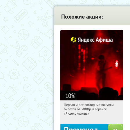
Похожие акции:
-10
%
Первая и все повторные покупки
13:18:59
Получили:
155
билетов от 3000р. в сервисе
Россия
«Яндекс Афиша»
Промокод