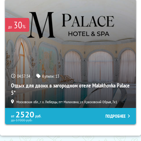
30
%
до
04:57:33
Купили:
13
Отдых для двоих в загородном отеле Malakhovka Palace
5*
Московская обл., г. о. Люберцы, пгт Малаховка, ул. Красковский Обрыв, 7к1
2520
ПОДРОБНЕЕ
от
руб.
до
57000
руб.