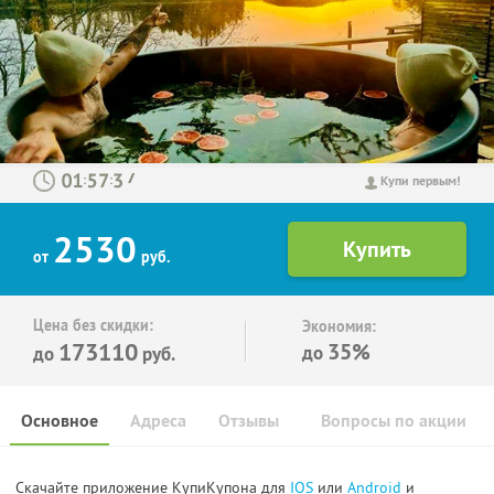
:
:
Купи первым!
2530
от
руб.
Цена без скидки:
Экономия:
173110
35%
до
до
руб.
Основное
Адреса
Отзывы
Вопросы по акции
Скачайте приложение КупиКупона для
IOS
или
Android
и