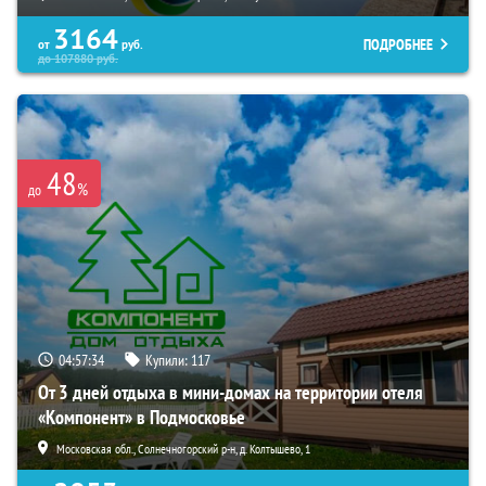
3164
ПОДРОБНЕЕ
от
руб.
до
107880
руб.
48
%
до
04:57:33
Купили:
117
От 3 дней отдыха в мини-домах на территории отеля
«Компонент» в Подмосковье
Московская обл., Солнечногорский р-н, д. Колтышево, 1