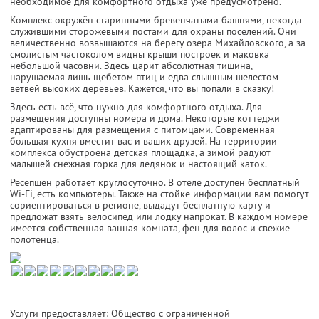
необходимое для комфортного отдыха уже предусмотрено.
Комплекс окружён старинными бревенчатыми башнями, некогда
служившими сторожевыми постами для охраны поселений. Они
величественно возвышаются на берегу озера Михайловского, а за
смолистым частоколом видны крыши построек и маковка
небольшой часовни. Здесь царит абсолютная тишина,
нарушаемая лишь щебетом птиц и едва слышным шелестом
ветвей высоких деревьев. Кажется, что вы попали в сказку!
Здесь есть всё, что нужно для комфортного отдыха. Для
размещения доступны номера и дома. Некоторые коттеджи
адаптированы для размещения с питомцами. Современная
большая кухня вместит вас и ваших друзей. На территории
комплекса обустроена детская площадка, а зимой радуют
малышей снежная горка для ледянок и настоящий каток.
Ресепшен работает круглосуточно. В отеле доступен бесплатный
Wi-Fi, есть компьютеры. Также на стойке информации вам помогут
сориентироваться в регионе, выдадут бесплатную карту и
предложат взять велосипед или лодку напрокат. В каждом номере
имеется собственная ванная комната, фен для волос и свежие
полотенца.
Услуги предоставляет: Общество с ограниченной