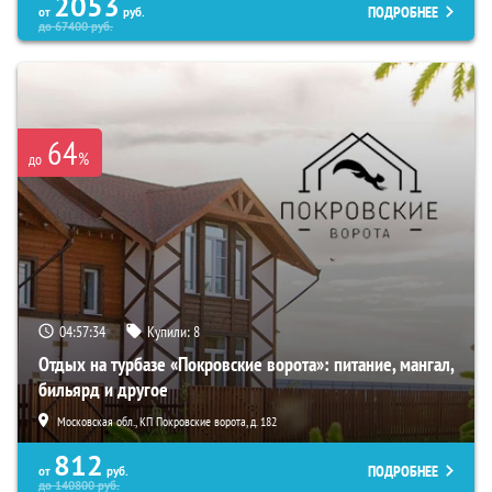
2053
ПОДРОБНЕЕ
от
руб.
до
67400
руб.
64
%
до
04:57:33
Купили:
8
Отдых на турбазе «Покровские ворота»: питание, мангал,
бильярд и другое
Московская обл., КП Покровские ворота, д. 182
812
ПОДРОБНЕЕ
от
руб.
до
140800
руб.