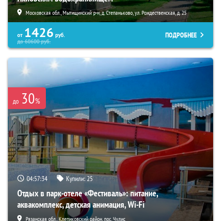
Московская обл., Мытищинский р-н, д. Степаньково, ул. Рождественская, д. 25
1426
ПОДРОБНЕЕ
от
руб.
до
60600
руб.
30
%
до
04:57:33
Купили:
25
Отдых в парк-отеле «Фестиваль»: питание,
аквакомплекс, детская анимация, Wi-Fi
Рязанская обл., Клепиковский район, пос. Чулис