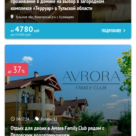
Проживание в домике на выбор в загородном
комплексе «Терруар» в Тульской области
Тульская обл., Ясногорский р-н, с. Кузмищево
4780
ПОДРОБНЕЕ
от
руб.
до
57400
руб.
37
%
до
04:57:33
Купили:
12
Отдых для двоих в Avrora Family Club рядом с
Пяловским водохранилищем