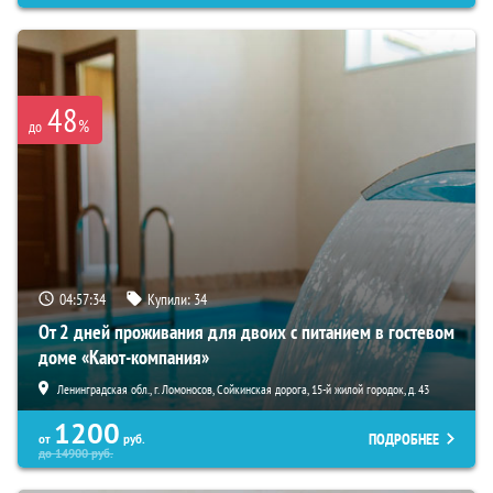
48
%
до
04:57:33
Купили:
34
От 2 дней проживания для двоих с питанием в гостевом
доме «Кают-компания»
Ленинградская обл., г. Ломоносов, Сойкинская дорога, 15-й жилой городок, д. 43
1200
ПОДРОБНЕЕ
от
руб.
до
14900
руб.