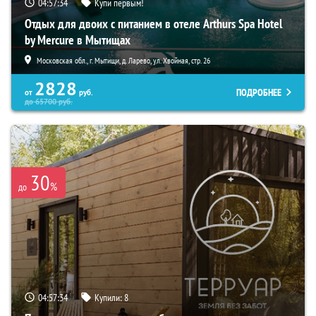
04:57:33
Купи первым!
Отдых для двоих с питанием в отеле Arthurs Spa Hotel
by Mercure в Мытищах
Московская обл., г. Мытищи, д. Ларево, ул. Хвойная, стр. 26
2828
ПОДРОБНЕЕ
от
руб.
до
65700
руб.
30
%
до
04:57:33
Купили:
8