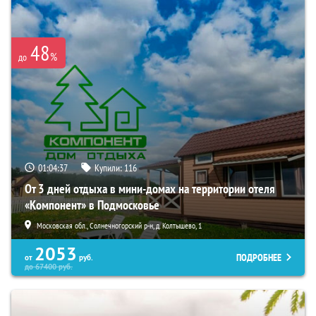
48
%
до
01:04:35
Купили:
116
От 3 дней отдыха в мини-домах на территории отеля
«Компонент» в Подмосковье
Московская обл., Солнечногорский р-н, д. Колтышево, 1
2053
ПОДРОБНЕЕ
от
руб.
до
67400
руб.