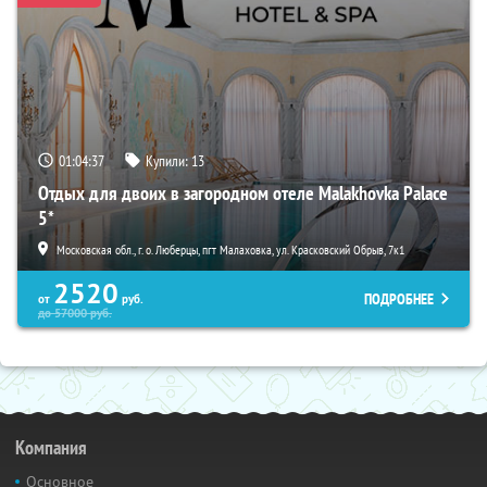
01:04:35
Купили:
13
Отдых для двоих в загородном отеле Malakhovka Palace
5*
Московская обл., г. о. Люберцы, пгт Малаховка, ул. Красковский Обрыв, 7к1
2520
ПОДРОБНЕЕ
от
руб.
до
57000
руб.
Компания
Основное