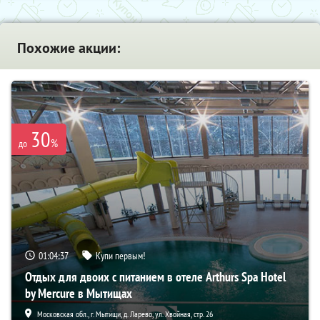
Похожие акции:
30
%
до
01:04:35
Купи первым!
Отдых для двоих с питанием в отеле Arthurs Spa Hotel
by Mercure в Мытищах
Московская обл., г. Мытищи, д. Ларево, ул. Хвойная, стр. 26