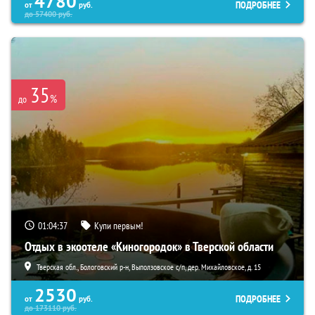
4780
ПОДРОБНЕЕ
от
руб.
до
57400
руб.
35
%
до
01:04:35
Купи первым!
Отдых в экоотеле «Киногородок» в Тверской области
Тверская обл., Бологовский р-н, Выползовское с/п, дер. Михайловское, д. 15
2530
ПОДРОБНЕЕ
от
руб.
до
173110
руб.