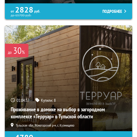
2828
ПОДРОБНЕЕ
от
руб.
до
65700
руб.
30
%
до
01:04:35
Купили:
8
Проживание в домике на выбор в загородном
комплексе «Терруар» в Тульской области
Тульская обл., Ясногорский р-н, с. Кузмищево