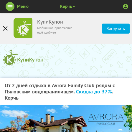
Меню
Керчь
КупиКупон
Мобильное приложение
Загрузить
ещё удобнее
От 2 дней отдыха в Avrora Family Club рядом с
Пяловским водохранилищем.
Скидка до 37%
.
Керчь