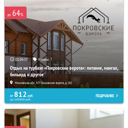
64
%
до
01:04:35
Купили:
7
Отдых на турбазе «Покровские ворота»: питание, мангал,
бильярд и другое
Московская обл., КП Покровские ворота, д. 182
812
ПОДРОБНЕЕ
от
руб.
до
140800
руб.