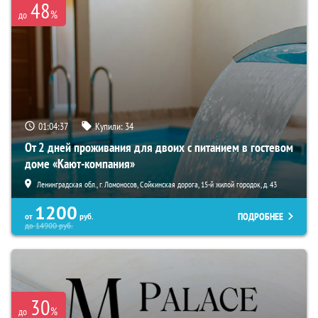
48
%
до
01:04:35
Купили:
34
От 2 дней проживания для двоих с питанием в гостевом
доме «Кают-компания»
Ленинградская обл., г. Ломоносов, Сойкинская дорога, 15-й жилой городок, д. 43
1200
ПОДРОБНЕЕ
от
руб.
до
14900
руб.
30
%
до