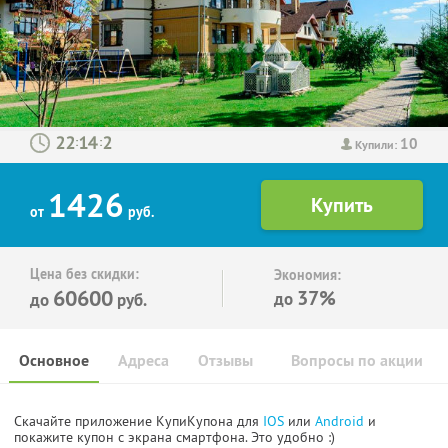
10
:
:
Купили:
1426
от
руб.
Цена без скидки:
Экономия:
60600
37%
до
до
руб.
Основное
Адреса
Отзывы
Вопросы по акции
Скачайте приложение КупиКупона для
IOS
или
Android
и
покажите купон с экрана смартфона. Это удобно :)