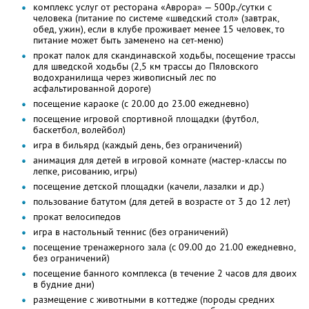
комплекс услуг от ресторана «Аврора» — 500р./сутки с
человека (питание по системе «шведский стол» (завтрак,
обед, ужин), если в клубе проживает менее 15 человек, то
питание может быть заменено на сет-меню)
прокат палок для скандинавской ходьбы, посещение трассы
для шведской ходьбы (2,5 км трассы до Пяловского
водохранилища через живописный лес по
асфальтированной дороге)
посещение караоке (с 20.00 до 23.00 ежедневно)
посещение игровой спортивной площадки (футбол,
баскетбол, волейбол)
игра в бильярд (каждый день, без ограничений)
анимация для детей в игровой комнате (мастер-классы по
лепке, рисованию, игры)
посещение детской площадки (качели, лазалки и др.)
пользование батутом (для детей в возрасте от 3 до 12 лет)
прокат велосипедов
игра в настольный теннис (без ограничений)
посещение тренажерного зала (с 09.00 до 21.00 ежедневно,
без ограничений)
посещение банного комплекса (в течение 2 часов для двоих
в будние дни)
размещение с животными в коттедже (породы средних