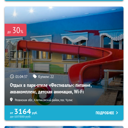
30
%
до
01:04:35
Купили:
22
Отдых в парк-отеле «Фестиваль»: питание,
аквакомплекс, детская анимация, Wi-Fi
Рязанская обл., Клепиковский район, пос. Чулис
3164
ПОДРОБНЕЕ
от
руб.
до
107880
руб.