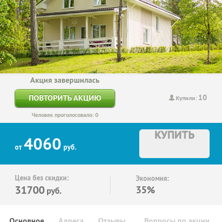
Акция завершилась
10
ПОВТОРИТЬ АКЦИЮ
Купили:
Человек проголосовало: 0
КУПИТЬ
4060
от
руб.
Цена без скидки:
Экономия:
31700
35%
руб.
Основное
Адреса
Отзывы
Вопросы по акции