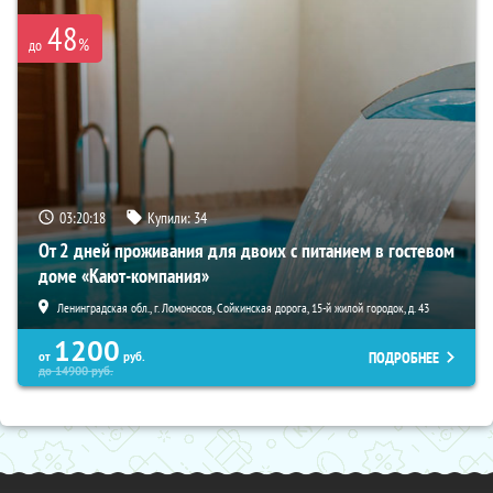
48
%
до
03:20:16
Купили:
34
От 2 дней проживания для двоих с питанием в гостевом
доме «Кают-компания»
Ленинградская обл., г. Ломоносов, Сойкинская дорога, 15-й жилой городок, д. 43
1200
ПОДРОБНЕЕ
от
руб.
до
14900
руб.