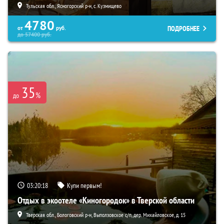
Тульская обл., Ясногорский р-н, с. Кузмищево
4780
ПОДРОБНЕЕ
от
руб.
до
57400
руб.
35
%
до
03:20:16
Купи первым!
Отдых в экоотеле «Киногородок» в Тверской области
Тверская обл., Бологовский р-н, Выползовское с/п, дер. Михайловское, д. 15