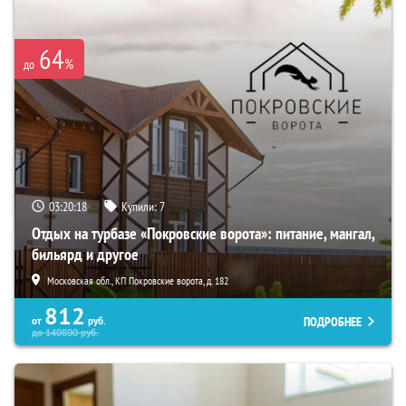
64
%
до
03:20:16
Купили:
7
Отдых на турбазе «Покровские ворота»: питание, мангал,
бильярд и другое
Московская обл., КП Покровские ворота, д. 182
812
ПОДРОБНЕЕ
от
руб.
до
140800
руб.