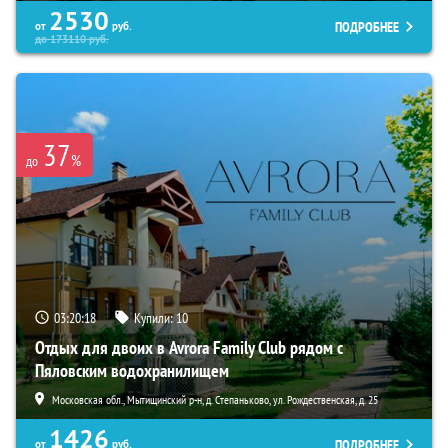
2530
ПОДРОБНЕЕ
от
руб.
до
173110
руб.
37
%
до
03:20:16
Купили:
10
Отдых для двоих в Avrora Family Club рядом с
Пяловским водохранилищем
Московская обл., Мытищинский р-н, д. Степаньково, ул. Рождественская, д. 25
1426
ПОДРОБНЕЕ
от
руб.