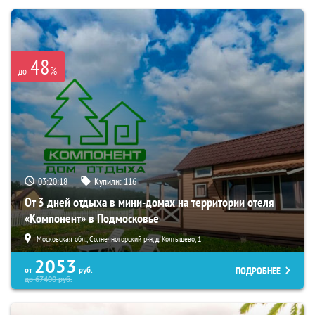
48
%
до
03:20:16
Купили:
116
От 3 дней отдыха в мини-домах на территории отеля
«Компонент» в Подмосковье
Московская обл., Солнечногорский р-н, д. Колтышево, 1
2053
ПОДРОБНЕЕ
от
руб.
до
67400
руб.