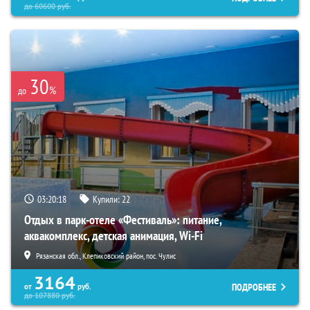
до
60600
руб.
30
%
до
03:20:16
Купили:
22
Отдых в парк-отеле «Фестиваль»: питание,
аквакомплекс, детская анимация, Wi-Fi
Рязанская обл., Клепиковский район, пос. Чулис
3164
ПОДРОБНЕЕ
от
руб.
до
107880
руб.