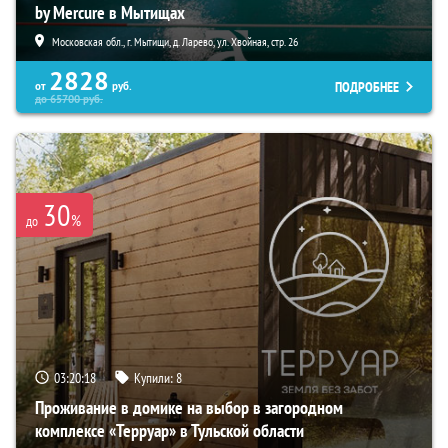
by Mercure в Мытищах
Московская обл., г. Мытищи, д. Ларево, ул. Хвойная, стр. 26
2828
ПОДРОБНЕЕ
от
руб.
до
65700
руб.
30
%
до
03:20:16
Купили:
8
Проживание в домике на выбор в загородном
комплексе «Терруар» в Тульской области