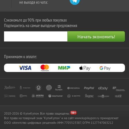
не выходя из чата:
Сэкономьте до 90% при любых покупках
Подпишитесь на самые выгодные предложения
Принимаем к оплате:
2010-2026 © КупиКупон. Все права защищены.
Все права на товарный знак "КупиКупон" и на сайт www.kupikupon.ru принадлежат
OOO «Агентство цифровых решений» ИНН 7705523387, ОГРН 1127747063212