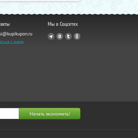
такты
Мы в Соцсетях
si@kupikupon.ru
аться с нами