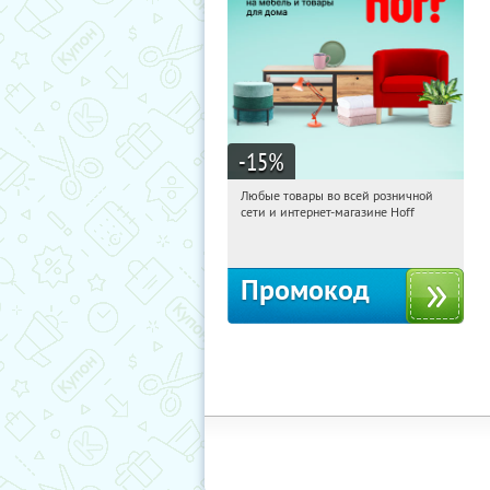
-15
%
Любые товары во всей розничной
13:17:58
Получили:
83
сети и интернет-магазине Hoff
Москва, 1-й Волоколамский проезд,
10с1
Промокод