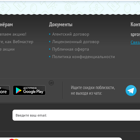
тнёрам
Документы
Кон
елаем акцию!
Агентский договор
spro
е, как Вебмастер
Лицензионный договор
Связ
е акции
Публичная оферта
Политика конфиденциальности
Ищите скидки поблизости,
не выходя из чата: