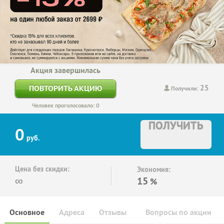
Акция завершилась
25
ПОВТОРИТЬ АКЦИЮ
Получили:
Человек проголосовало: 0
ПОЛУЧИТЬ
0
руб.
Цена без скидки:
Экономия:
∞
15
%
Основное
Адреса
Отзывы
Вопросы по акции