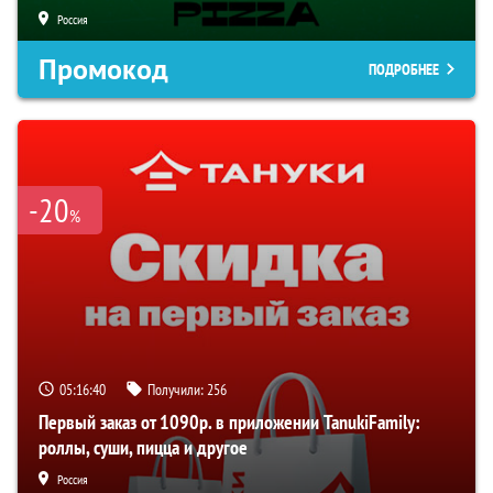
Россия
Промокод
ПОДРОБНЕЕ
-20
%
05:16:39
Получили:
256
Первый заказ от 1090р. в приложении TanukiFamily:
роллы, суши, пицца и другое
Россия