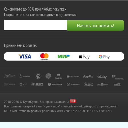
Сэкономьте до 90% при любых покупках
Подпишитесь на самые выгодные предложения
Принимаем к оплате:
2010-2026 © КупиКупон. Все права защищены.
Все права на товарный знак "КупиКупон" и на сайт www.kupikupon.ru принадлежат
OOO «Агентство цифровых решений» ИНН 7705523387, ОГРН 1127747063212