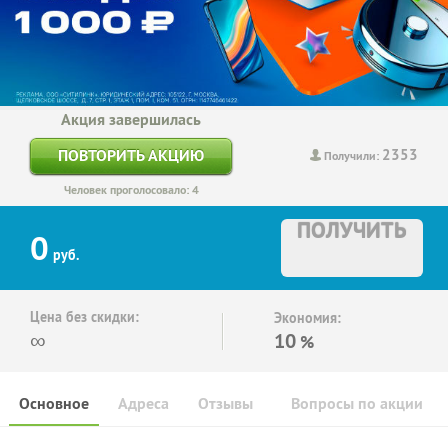
Акция завершилась
2353
ПОВТОРИТЬ АКЦИЮ
Получили:
Человек проголосовало: 4
ПОЛУЧИТЬ
0
руб.
Цена без скидки:
Экономия:
∞
10
%
Основное
Адреса
Отзывы
Вопросы по акции