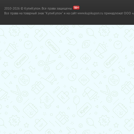
2010-2026 © КупиКупон. Все права защищены.
Все права на товарный знак "КупиКупон" и на сайт www.kupikupon.ru принадлежат OO