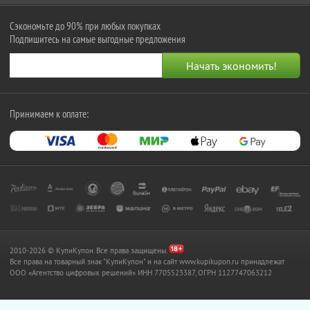
Сэкономьте до 90% при любых покупках
Подпишитесь на самые выгодные предложения
Принимаем к оплате:
2010-2026 © КупиКупон. Все права защищены.
Все права на товарный знак "КупиКупон" и на сайт www.kupikupon.ru принадлежат
OOO «Агентство цифровых решений» ИНН 7705523387, ОГРН 1127747063212