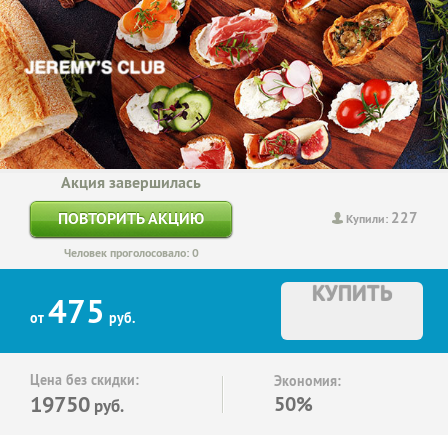
Акция завершилась
227
ПОВТОРИТЬ АКЦИЮ
Купили:
Человек проголосовало: 0
КУПИТЬ
475
от
руб.
Цена без скидки:
Экономия:
19750
50%
руб.