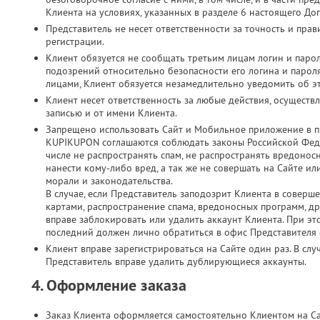
Клиента на условиях, указанных в разделе 6 настоящего До
Представитель не несет ответственности за точность и пр
регистрации.
Клиент обязуется не сообщать третьим лицам логин и парол
подозрений относительно безопасности его логина и паро
лицами, Клиент обязуется незамедлительно уведомить об э
Клиент несет ответственность за любые действия, осущест
записью и от имени Клиента.
Запрещено использовать Сайт и Мобильное приложение в п
KUPIKUPON соглашаются соблюдать законы Российской Феде
числе не распространять спам, не распространять вредонос
нанести кому-либо вред, а так же не совершать на Сайте 
морали и законодательства.
В случае, если Представитель заподозрит Клиента в соверш
картами, распространение спама, вредоносных программ, д
вправе заблокировать или удалить аккаунт Клиента. При это
последний должен лично обратиться в офис Представителя с
Клиент вправе зарегистрироваться на Сайте один раз. В слу
Представитель вправе удалить дублирующиеся аккаунты.
4. Оформление заказа
Заказ Клиента оформляется самостоятельно Клиентом на С