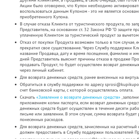
другими Клиентами, а Продавец, в свою очередь, был готов о
Акции было оговорено, что Купон необходимо активировать д
воспользоваться данным Купоном - это не является основа
приобретенного Купона.
В случае отказа Клиента от туристического продукта, по з
Представитель, на основании ст. 32 Закона РФ "О защите пр
уплаченную Клиентом за туристический продукт за вычетом
Отказ от покупки Продукта возможен только в том случае, 
прекратил свое существование. Через Службу поддержки Кл
название Продавца, дату и время посещения, фамилию и имя
дней Представитель выяснит причины отказа в продаже Про
продавать Продукт, то будет осуществлен возврат денежных
через личный кабинет.
Для возврата денежных средств, ранее внесенных на виртуа
Обратиться в службу поддержки по адресу sprosi@kupikupo
счет банковской карты, с которой осуществлялась оплата.
Скачать
«Заявление о возврате денежных средств»
,заполни
приложением копии паспорта, если возврат денежных средс
денежных средств будет осуществлен в течение десяти раб
письме или заявлении. В этом случае, сумма возврата будет
понесенных расходов.
Для возврата денежных средств, зачисленных на расчетный 
должен предоставить в Службу поддержки пользователей Пр