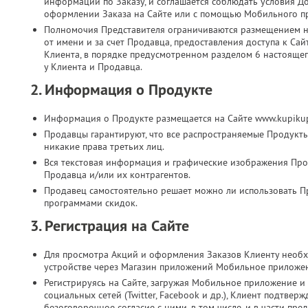
информации по Заказу, и соглашается соблюдать условия Д
оформлении Заказа на Сайте или с помощью Мобильного п
Полномочия Представителя ограничиваются размещением на
от имени и за счет Продавца, предоставления доступа к Са
Клиента, в порядке предусмотренном разделом 6 настоящег
у Клиента и Продавца.
2. Информация о Продукте
Информация о Продукте размещается на Сайте www.kupikup
Продавцы гарантируют, что все распространяемые Продукт
никакие права третьих лиц.
Вся текстовая информация и графические изображения Прод
Продавца и/или их контрагентов.
Продавец самостоятельно решает можно ли использовать П
программами скидок.
3. Регистрация на Сайте
Для просмотра Акций и оформления Заказов Клиенту необх
устройстве через Магазин приложений Мобильное приложе
Регистрируясь на Сайте, загружая Мобильное приложение и 
социальных сетей (Twitter, Facebook и др.), Клиент подтве
безоговорочное согласие с ними, в том числе, и в части п