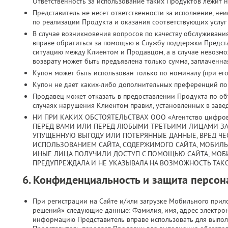
Ответственность за использование таких Продуктов лежит н
Представитель не несет ответственности за исполнение, н
по реализации Продукта и оказания соответствующих услуг
В случае возникновения вопросов по качеству обслуживани
вправе обратиться за помощью в Службу поддержки Предст
ситуацию между Клиентом и Продавцом, а в случае невозмо
возврату может быть предъявлена только сумма, заплаченная
Купон может быть использован только по номиналу (при его 
Купон не дает каких-либо дополнительных преференций по з
Продавец может отказать в предоставлении Продукта по объ
случаях нарушения Клиентом правил, установленных в заве
НИ ПРИ КАКИХ ОБСТОЯТЕЛЬСТВАХ ООО «Агентство цифро
ПЕРЕД ВАМИ ИЛИ ПЕРЕД ЛЮБЫМИ ТРЕТЬИМИ ЛИЦАМИ ЗА
УПУЩЕННУЮ ВЫГОДУ ИЛИ ПОТЕРЯННЫЕ ДАННЫЕ, ВРЕД ЧЕС
ИСПОЛЬЗОВАНИЕМ САЙТА, СОДЕРЖИМОГО САЙТА, МОБИЛ
ИНЫЕ ЛИЦА ПОЛУЧИЛИ ДОСТУП С ПОМОЩЬЮ САЙТА, МОБ
ПРЕДУПРЕЖДАЛА И НЕ УКАЗЫВАЛА НА ВОЗМОЖНОСТЬ ТАКО
6. Конфиденциальность и защита персо
При регистрации на Сайте и/или загрузке Мобильного при
решений» следующие данные: Фамилия, имя, адрес электрон
информацию Представитель вправе использовать для выпол