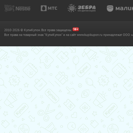
2010-2026 © КупиКупон. Все права защищены.
Все права на товарный знак "КупиКупон" и на сайт www.kupikupon.ru принадлежат OO