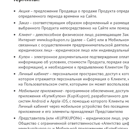
Акция
– предложение Продавца о продаже Продукта определ
определенного периода времени на Сайте.
Заказ
– соответствующим образом оформленный и размещен
выбранного Продукта непосредственно на Сайте или помо
Клиент
– дееспособное физическое лицо, размещающее Зака
Интернет www.kupikupon.ru (далее – Сайт) или в Мобильно
связанных с осуществлением предпринимательской деятельно
юридических лиц» - юридическое лицо или индивидуальный
Купон
– электронное документальное подтверждение оплат
информацию об условиях, стоимости Продукта, порядке оказ
информации), и необходимое к предъявлению Клиентом Пр
Личный кабинет
– персональное пространство, доступ к ко
котором отражается персональная информация о Клиенте, и
на Пользовательском счете, которыми он может воспользов
Мобильное приложение
- программное обеспечение, досту
приложения «КупиКупон» (KupiKupon), разработанного дл
систем Android и Apple iOS, с помощью которого Клиенты м
Личный кабинет через мобильное устройство без посещения
приложение и его элементы принадлежат Представителю
Представитель
(или «KUPIKUPON») – юридическое лицо, учр
Общество с ограниченной ответственностью «Агентство ц
www.kupikupon.ru и Мобильной приложением «КупиКупон»